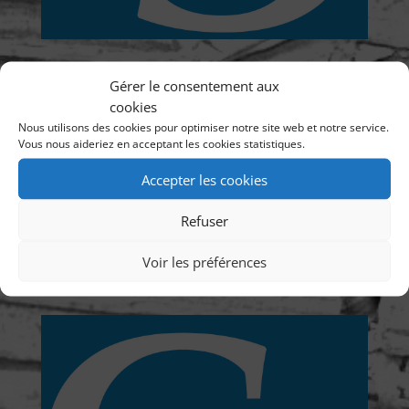
Login
Gérer le consentement aux
cookies
Mot
Nous utilisons des cookies pour optimiser notre site web et notre service.
de
Vous nous aideriez en acceptant les cookies statistiques.
passe
Accepter les cookies
Se souvenir de moi
Refuser
Voir les préférences