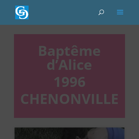
Baptême
d’Alice
1996
CHENONVILLE