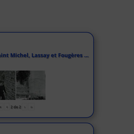
int Michel, Lassay et Fougères …
«
‹
›
»
2
de
2