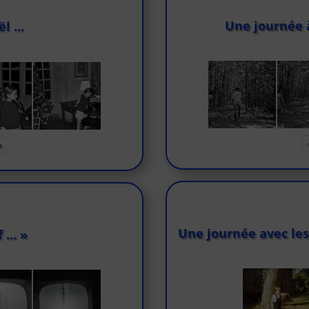
Une journée 
ël …
»
Une journée avec les
f … »