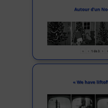
Autour d’un No
«
‹
›
1
de
3
« We have liftof