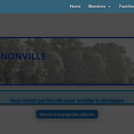
Home
Membres
Famille
NONVILLE
Vous n’avez pas les clés pour accéder à cet espace.
Retour à la page des albums