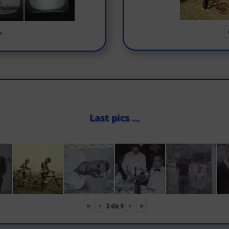
»
Last pics …
«
‹
›
»
3
de
9