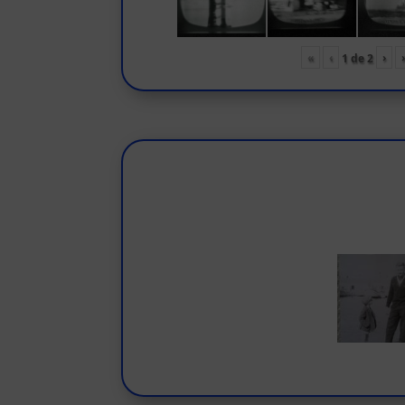
«
‹
›
1
de
2