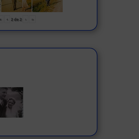
«
‹
›
»
2
de
2