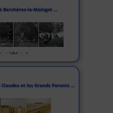
à Berchères-la-Maingot …
«
‹
›
»
1
de
2
 Claudes et les Grands Parents …