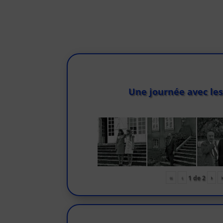
Une journée avec les
«
‹
›
1
de
2