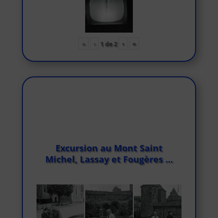
«
‹
›
»
1
de
2
Excursion au Mont Saint
Michel, Lassay et Fougères …