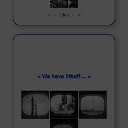
«
‹
›
»
1
de
3
« We have liftoff … »