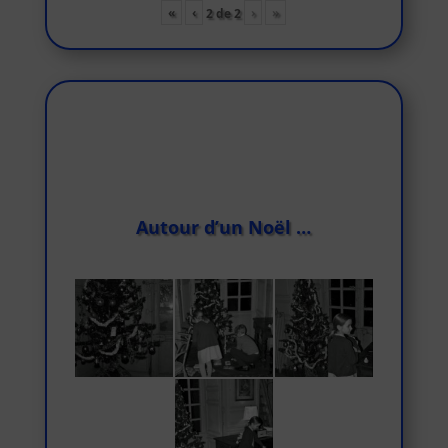
«
‹
›
»
2
de
2
Autour d’un Noël …