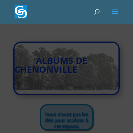
ALBUMS DE
CHENONVILLE
Vous n’avez pas les
clés pour accéder à
cet espace.