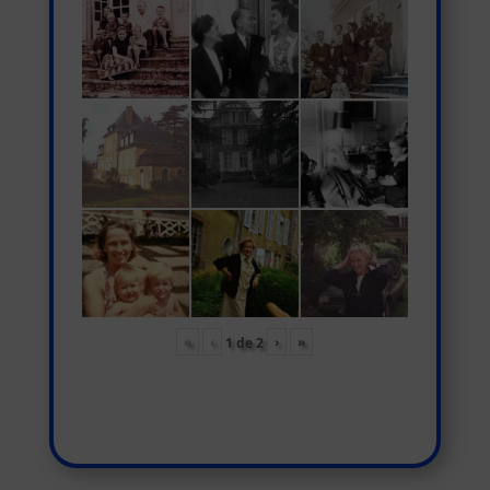
«
‹
›
»
1
de
2