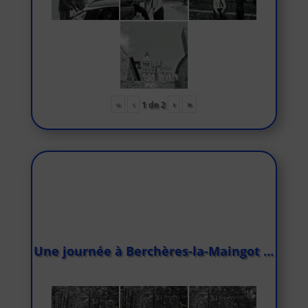
«
‹
›
»
1
de
2
Une journée à Berchères-la-Maingot …