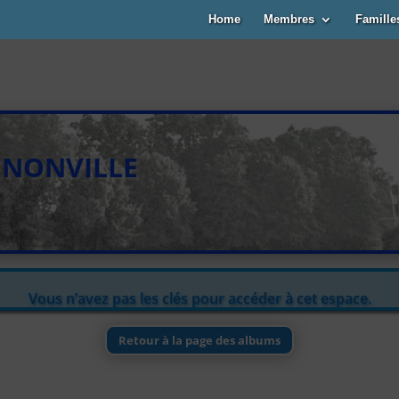
Home
Membres
Famille
NONVILLE
Vous n’avez pas les clés pour accéder à cet espace.
Retour à la page des albums