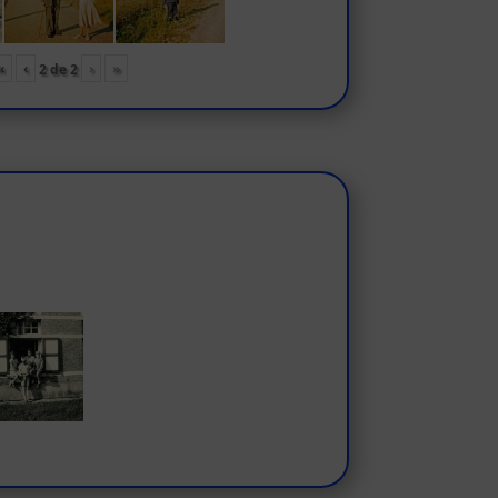
«
‹
›
»
2
de
2