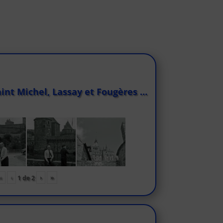
int Michel, Lassay et Fougères …
«
‹
›
»
1
de
2