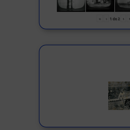
«
‹
›
1
de
2