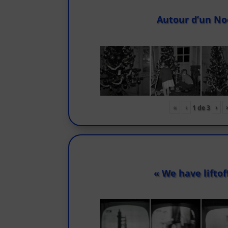
Autour d’un No
«
‹
›
1
de
3
« We have liftof