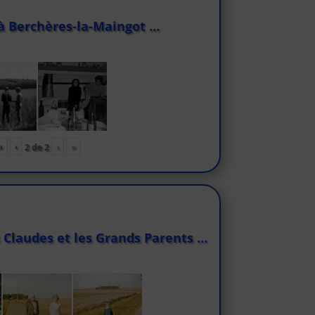
à Berchères-la-Maingot …
«
‹
›
»
2
de
2
 Claudes et les Grands Parents …