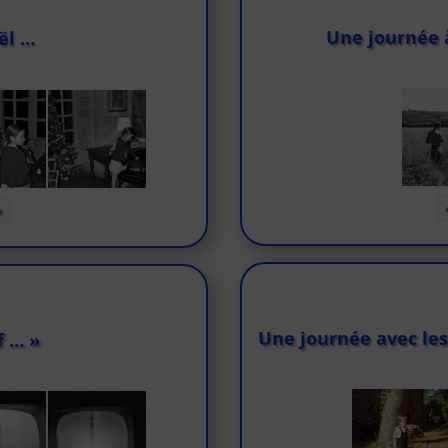
Une journée 
ël …
»
Une journée avec les
f … »