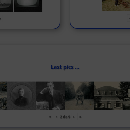
»
Last pics …
«
‹
›
»
2
de
9