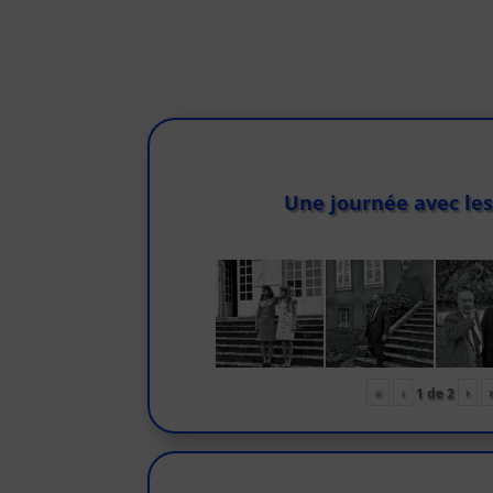
Une journée avec les
«
‹
›
1
de
2