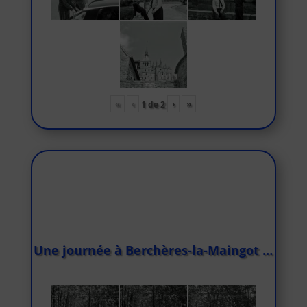
«
‹
›
»
1
de
2
Une journée à Berchères-la-Maingot …