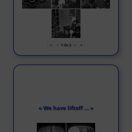
«
‹
›
»
1
de
3
« We have liftoff … »