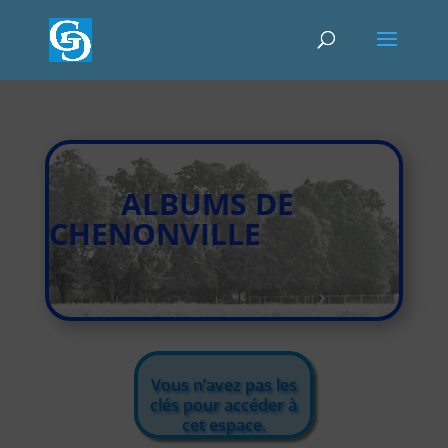
ALBUMS DE
CHENONVILLE
Vous n’avez pas les
clés pour accéder à
cet espace.