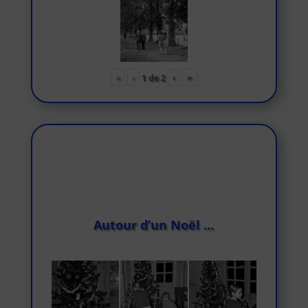
«
‹
›
»
1
de
2
Autour d’un Noël …