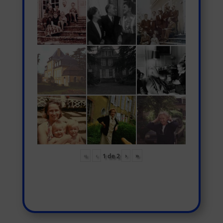
«
‹
›
»
1
de
2