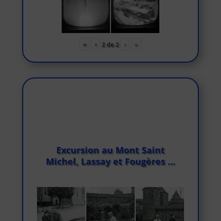
«
‹
›
»
2
de
2
Excursion au Mont Saint
Michel, Lassay et Fougères …