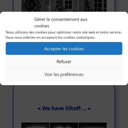
Gérer le consentement aux
cookies
Nous utilisons des cookies pour optimiser notre site web et notre service.
Vous nous aideriez en acceptant les cookies statistiques.
Accepter les cookies
Refuser
«
‹
›
»
1
de
3
Voir les préférences
« We have liftoff … »