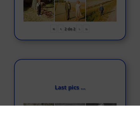
«
‹
›
»
2
de
2
Last pics …