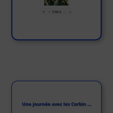
«
‹
›
»
2
de
2
Une journée avec les Corbin …