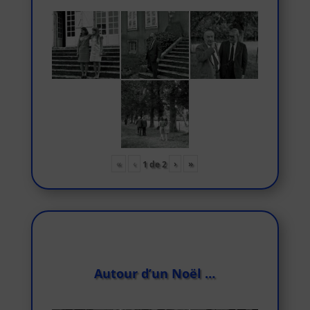
«
‹
›
»
1
de
2
Autour d’un Noël …