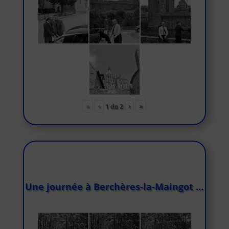
«
‹
›
»
1
de
2
Une journée à Berchères-la-Maingot …