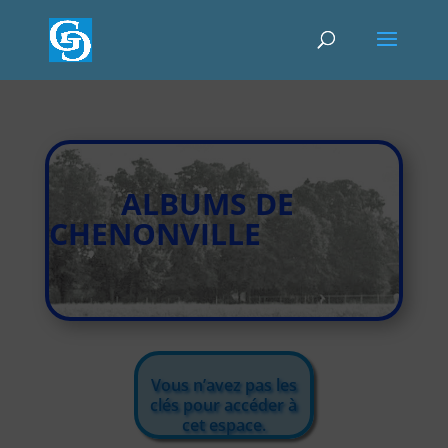
ALBUMS DE
CHENONVILLE
Vous n’avez pas les
clés pour accéder à
cet espace.