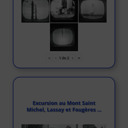
«
‹
›
»
1
de
2
Excursion au Mont Saint
Michel, Lassay et Fougères …