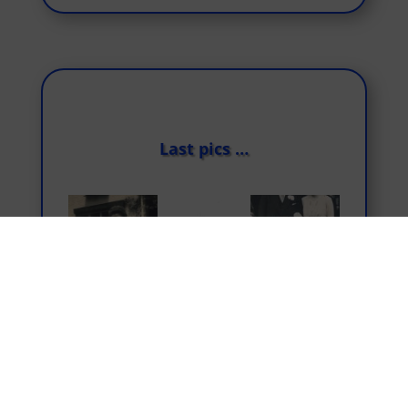
Last pics …
«
‹
›
»
1
de
9