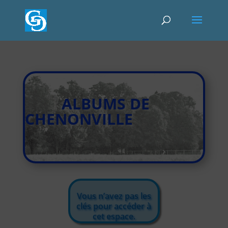
ALBUMS DE
CHENONVILLE
Vous n’avez pas les
clés pour accéder à
cet espace.