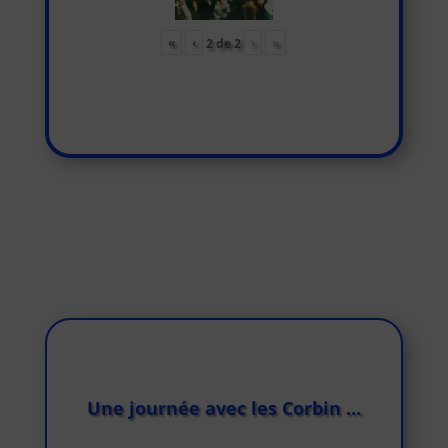
«
‹
›
»
2
de
2
Une journée avec les Corbin …