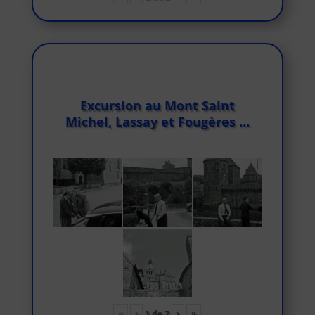
Excursion au Mont Saint
Michel, Lassay et Fougères …
«
‹
›
»
1
de
2