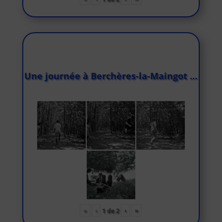
Une journée à Berchères-la-Maingot …
«
‹
›
»
1
de
2