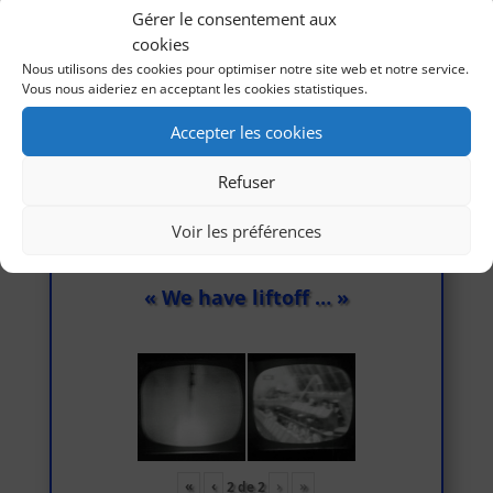
Gérer le consentement aux
cookies
Nous utilisons des cookies pour optimiser notre site web et notre service.
Vous nous aideriez en acceptant les cookies statistiques.
«
‹
›
»
1
de
3
Accepter les cookies
Refuser
Voir les préférences
« We have liftoff … »
«
‹
›
»
2
de
2