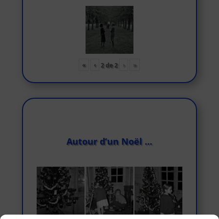
«
‹
›
»
2
de
2
Autour d’un Noël …