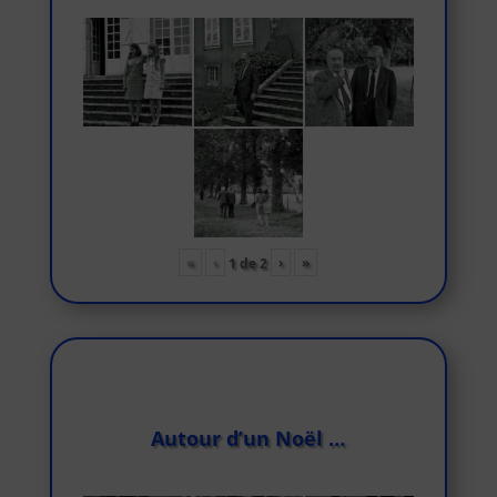
«
‹
›
»
1
de
2
Autour d’un Noël …