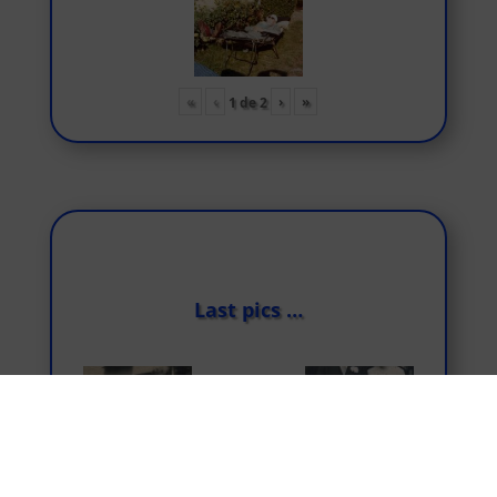
«
‹
›
»
1
de
2
Last pics …