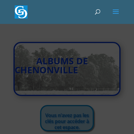
ALBUMS DE
CHENONVILLE
Vous n’avez pas les
clés pour accéder à
cet espace.