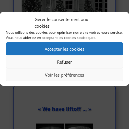
Gérer le consentement aux
cookies
Nous utilisons des cookies pour optimiser notre site web et notre service.
Vous nous aideriez en acceptant les cookies statistiques.
Accepter les cookies
Refuser
«
‹
›
»
1
de
3
Voir les préférences
« We have liftoff … »