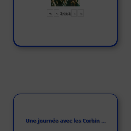
«
‹
›
»
2
de
2
Une journée avec les Corbin …