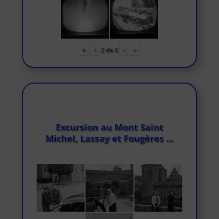
«
‹
›
»
2
de
2
Excursion au Mont Saint
Michel, Lassay et Fougères …