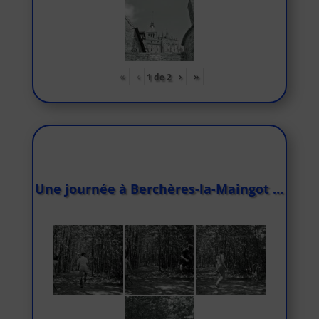
«
‹
›
»
1
de
2
Une journée à Berchères-la-Maingot …